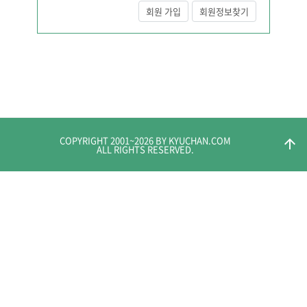
회원 가입
회원정보찾기
COPYRIGHT 2001~
2026
BY KYUCHAN.COM
arrow_upward
ALL RIGHTS RESERVED.