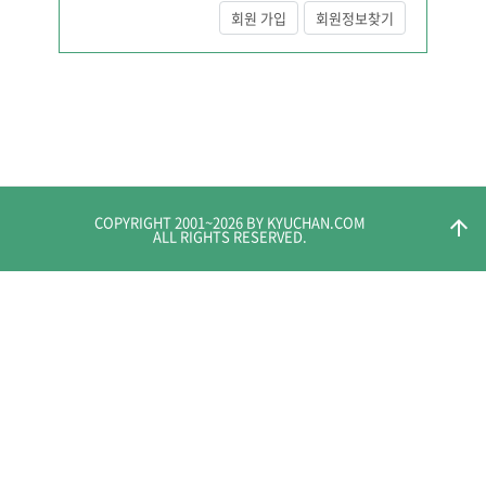
회원 가입
회원정보찾기
COPYRIGHT 2001~
2026
BY KYUCHAN.COM
arrow_upward
ALL RIGHTS RESERVED.