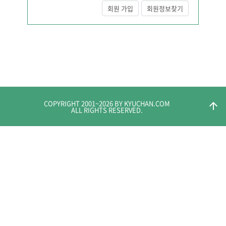
회원 가입
회원정보찾기
COPYRIGHT 2001~
2026
BY KYUCHAN.COM
arrow_upward
ALL RIGHTS RESERVED.