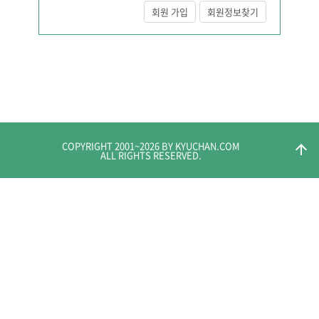
회원 가입
회원정보찾기
COPYRIGHT 2001~
2026
BY KYUCHAN.COM
arrow_upward
ALL RIGHTS RESERVED.