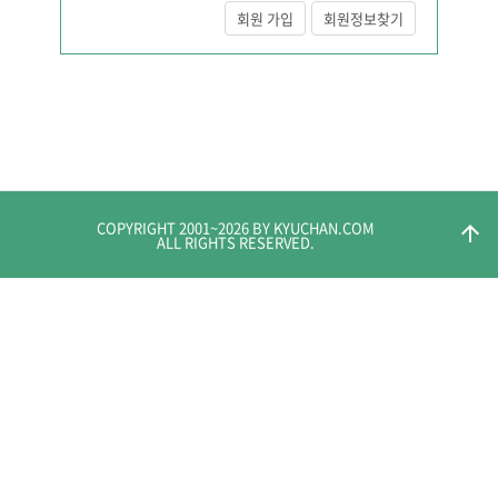
회원 가입
회원정보찾기
COPYRIGHT 2001~
2026
BY KYUCHAN.COM
arrow_upward
ALL RIGHTS RESERVED.