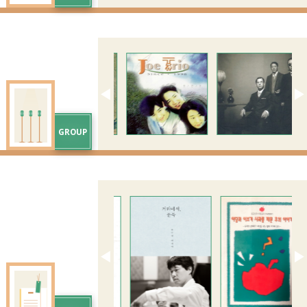
◀
▶
GROUP
◀
▶