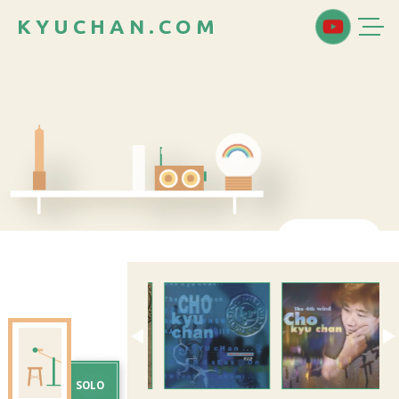
K
Y
U
C
H
A
N
.
C
O
M
◀
▶
SOLO