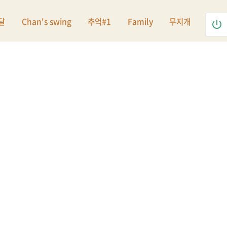
달
Chan's swing
추억#1
Family
무지개
power_settings_new