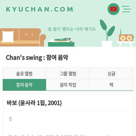
K
Y
U
C
H
A
N
.
C
O
M
쉼
없
이
맴
도
는
너
의
얘
기
도
Chan's swing : 참여 음악
솔로 앨범
그룹 앨범
싱글
참여 음악
음악 작업
책
바보 (윤사라 1집, 2001)
0
본문