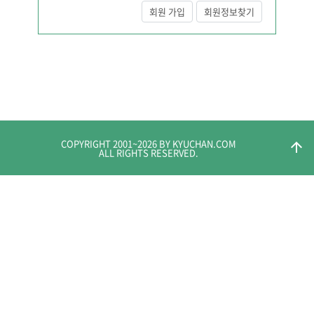
회원 가입
회원정보찾기
COPYRIGHT 2001~
2026
BY KYUCHAN.COM
arrow_upward
ALL RIGHTS RESERVED.