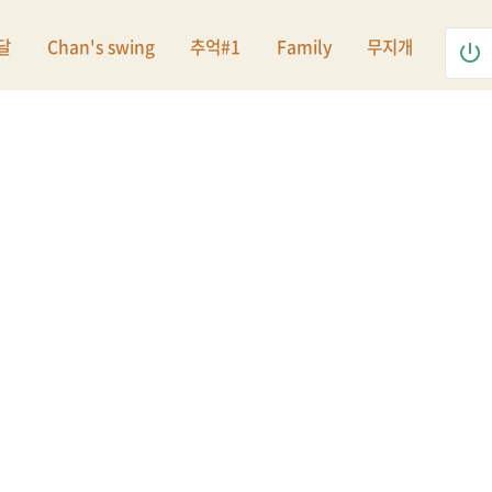
달
Chan's swing
추억#1
Family
무지개
power_settings_new