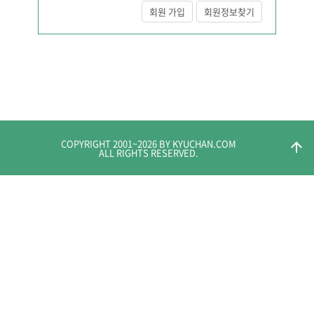
회원 가입
회원정보찾기
COPYRIGHT 2001~
2026
BY KYUCHAN.COM
arrow_upward
ALL RIGHTS RESERVED.