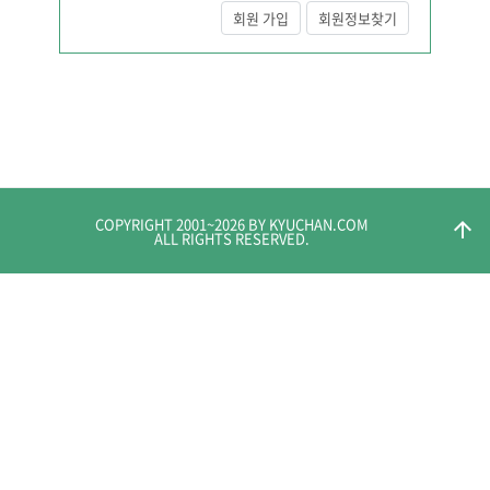
회원 가입
회원정보찾기
COPYRIGHT 2001~
2026
BY KYUCHAN.COM
arrow_upward
ALL RIGHTS RESERVED.