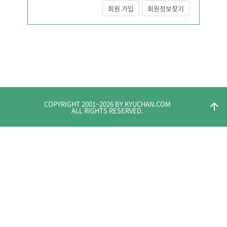
회원 가입
회원정보찾기
COPYRIGHT 2001~
2026
BY KYUCHAN.COM
arrow_upward
ALL RIGHTS RESERVED.