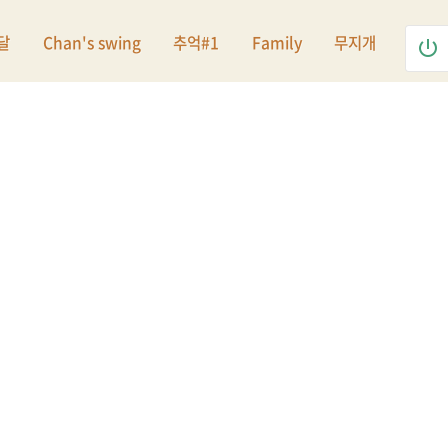
달
Chan's swing
추억#1
Family
무지개
power_settings_new