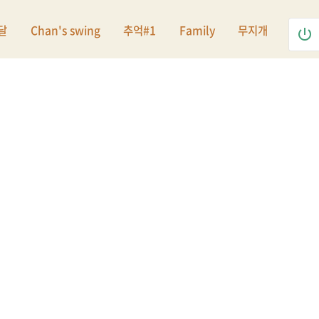
달
Chan's swing
추억#1
Family
무지개
power_settings_new