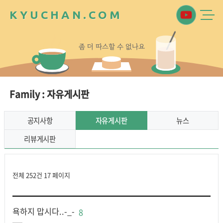
K
Y
U
C
H
A
N
.
C
O
M
좀
더
따
스
할
수
없
나
요
Family : 자유게시판
공지사항
자유게시판
뉴스
리뷰게시판
전체 252건
17 페이지
욕하지 맙시다..-_-
8