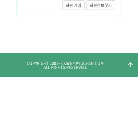
회원 가입
회원정보찾기
COPYRIGHT 2001~
2026
BY KYUCHAN.COM
arrow_upward
ALL RIGHTS RESERVED.