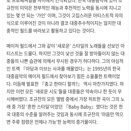
로 프로페셔널들 사이에서 인식되었다. 한국 대중음악에 있어 조
규찬의 미덕은 천부적인 재능과 후천적인 노력을 동시에 지니고
있는 몇 안 되는 ‘가인’ 이며, 그것이 고집스러운 아티스트적 자의
식으로 이루어진 것이 아니라 결코 대중추수적이지는 않지만 대
중적인 필드를 바라보고 활동하고 있다는 것이다.
메이저 필드에서 그와 같이 ‘새로운’ 스타일의 노래들을 선보인 아
티스트는 드물다. 하지만 그것이 낯선 것을 잘 받아들이지 않는 대
중들의 나쁜 습관에 의해서 무시된 경우가 허다하다. 그의 야심적
인 트랙 『아담과 이브는 사과를 깨물었다』는 1995년의 한국
대중음악의 메이저 필드에서 찾아보기 힘든 소울풀한 트랙이었
다. 이듬해 발표한 『충고 한마디 할까?』 역시 마찬가지였다. 하
지만 이런 모든 ‘새로운 시도’들을 대중들은 약속이나 한 듯이 무
시해버렸다. 조규찬의 모든 앨범 중에서 가장 히트한 곡이 그의 노
래 중 가장 ‘흔한 스타일’이었던 『Baby Baby』였다는 것은 한
국 대중의 수준을 알려주는 것임과 동시에 조규찬의 ‘마음만 먹으
면 주류 점령은 언제나 가능’한 능력의 증거물이다.