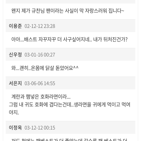
왠지 제가 규찬님 팬이라는 사실이 막 자랑스러워 집니다~
이용준
02-12-12 23:28
아아...배스트 자꾸자꾸 더 사구싶어지네.. 내가 뒤처진건가?
신우정
03-01-16 00:27
와...괜히..온몸에 닭살 돋았어요^^
서은지
03-06-06 14:55
계란과 햄넣은 호화라면이라...
그럼 내 귀도 호화에 겹다는건데..생라면을 귀에게 먹이고 먹여
야지.
이정옥
03-12-12 00:15
저도 첨에는 팬베스트가 더 좋았는데 갈수록 팬 베스트가 더