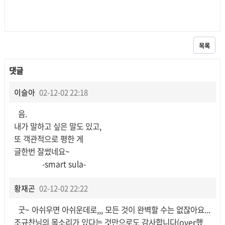
목록
댓글
이슬아
02-12-02 22:18
음.
내가 말하고 싶은 말도 있고,
또 객관적으로 평한 게
글한번 잘썼네요~
-smart sula-
황재곤
02-12-02 22:22
굿~ 아쉬우면 아쉬운데로,,, 모든 것이 완벽할 수는 없잖아요...
조규찬님의 목소리가 있다는 것만으로도 감사합니다(over했