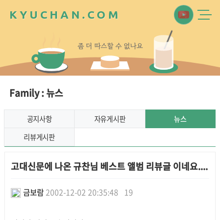
K
Y
U
C
H
A
N
.
C
O
M
좀
더
따
스
할
수
없
나
요
Family : 뉴스
공지사항
자유게시판
뉴스
리뷰게시판
고대신문에 나온 규찬님 베스트 앨범 리뷰글 이네요....
금보람
2002-12-02 20:35:48
19
본문