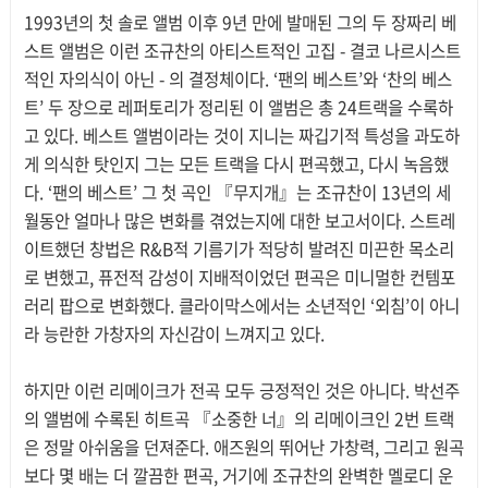
1993년의 첫 솔로 앨범 이후 9년 만에 발매된 그의 두 장짜리 베
스트 앨범은 이런 조규찬의 아티스트적인 고집 - 결코 나르시스트
적인 자의식이 아닌 - 의 결정체이다. ‘팬의 베스트’와 ‘찬의 베스
트’ 두 장으로 레퍼토리가 정리된 이 앨범은 총 24트랙을 수록하
고 있다. 베스트 앨범이라는 것이 지니는 짜깁기적 특성을 과도하
게 의식한 탓인지 그는 모든 트랙을 다시 편곡했고, 다시 녹음했
다. ‘팬의 베스트’ 그 첫 곡인 『무지개』는 조규찬이 13년의 세
월동안 얼마나 많은 변화를 겪었는지에 대한 보고서이다. 스트레
이트했던 창법은 R&B적 기름기가 적당히 발려진 미끈한 목소리
로 변했고, 퓨전적 감성이 지배적이었던 편곡은 미니멀한 컨템포
러리 팝으로 변화했다. 클라이막스에서는 소년적인 ‘외침’이 아니
라 능란한 가창자의 자신감이 느껴지고 있다.
하지만 이런 리메이크가 전곡 모두 긍정적인 것은 아니다. 박선주
의 앨범에 수록된 히트곡 『소중한 너』의 리메이크인 2번 트랙
은 정말 아쉬움을 던져준다. 애즈원의 뛰어난 가창력, 그리고 원곡
보다 몇 배는 더 깔끔한 편곡, 거기에 조규찬의 완벽한 멜로디 운