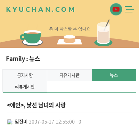
K
Y
U
C
H
A
N
.
C
O
M
좀
더
따
스
할
수
없
나
요
Family : 뉴스
공지사항
자유게시판
뉴스
리뷰게시판
<애인>, 낯선 남녀의 사랑
임진미
2007-05-17 12:55:00
0
본문