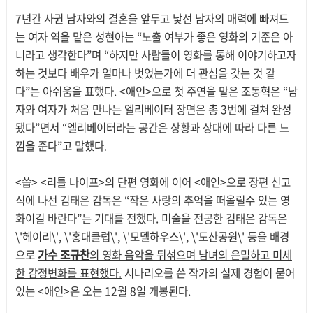
7년간 사귄 남자와의 결혼을 앞두고 낯선 남자의 매력에 빠져드
는 여자 역을 맡은 성현아는 “노출 여부가 좋은 영화의 기준은 아
니라고 생각한다”며 “하지만 사람들이 영화를 통해 이야기하고자
하는 것보다 배우가 얼마나 벗었는가에 더 관심을 갖는 것 같
다”는 아쉬움을 표했다. <애인>으로 첫 주연을 맡은 조동혁은 “남
자와 여자가 처음 만나는 엘리베이터 장면은 총 3번에 걸쳐 완성
됐다”면서 “엘리베이터라는 공간은 상황과 상대에 따라 다른 느
낌을 준다”고 말했다.
<씁> <리틀 나이프>의 단편 영화에 이어 <애인>으로 장편 신고
식에 나선 김태은 감독은 “작은 사랑의 추억을 떠올릴수 있는 영
화이길 바란다”는 기대를 전했다. 미술을 전공한 김태은 감독은
\'헤이리\', \'홍대클럽\', \'모델하우스\', \'도산공원\' 등을 배경
으로
가수 조규찬
의 영화 음악을 뒤섞으며 남녀의 은밀하고 미세
한 감정변화를 표현했다.
시나리오를 쓴 작가의 실제 경험이 묻어
있는 <애인>은 오는 12월 8일 개봉된다.