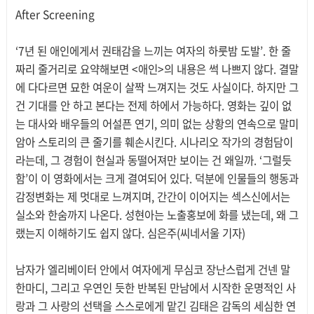
After Screening
‘7년 된 애인에게서 권태감을 느끼는 여자의 하룻밤 도발’. 한 줄
짜리 줄거리로 요약해보면 <애인>의 내용은 썩 나쁘지 않다. 결말
에 다다르면 묘한 여운이 살짝 느껴지는 것도 사실이다. 하지만 그
건 기대를 안 하고 본다는 전제 하에서 가능하다. 영화는 깊이 없
는 대사와 배우들의 어설픈 연기, 의미 없는 상황의 연속으로 말미
암아 스토리의 큰 줄기를 훼손시킨다. 시나리오 작가의 경험담이
라는데, 그 경험이 현실과 동떨어져만 보이는 건 왜일까. ‘그럴듯
함’이 이 영화에서는 크게 결여되어 있다. 덕분에 인물들의 행동과
감정변화는 제 멋대로 느껴지며, 간간이 이어지는 섹스신에서는
실소와 한숨까지 나온다. 성현아는 노출홍보에 화를 냈는데, 왜 그
랬는지 이해하기도 쉽지 않다. 심은주(씨네서울 기자)
남자가 엘리베이터 안에서 여자에게 무심코 장난스럽게 건넨 말
한마디, 그리고 우연인 듯한 반복된 만남에서 시작한 운명적인 사
랑과 그 사랑의 선택을 스스로에게 맡긴 김태은 감독의 세심한 연