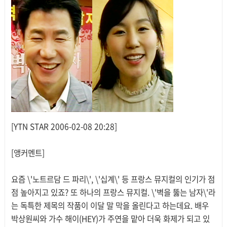
[YTN STAR 2006-02-08 20:28]
[앵커멘트]
요즘 \'노트르담 드 파리\', \'십계\' 등 프랑스 뮤지컬의 인기가 점
점 높아지고 있죠? 또 하나의 프랑스 뮤지컬. \'벽을 뚫는 남자\'라
는 독특한 제목의 작품이 이달 말 막을 올린다고 하는데요. 배우
박상원씨와 가수 해이(HEY)가 주연을 맡아 더욱 화제가 되고 있