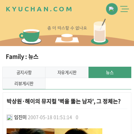
K
Y
U
C
H
A
N
.
C
O
M
좀
더
따
스
할
수
없
나
요
Family : 뉴스
공지사항
자유게시판
뉴스
리뷰게시판
박상원·해이의 뮤지컬 '벽을 뚫는 남자', 그 정체는?
임진미
2007-05-18 01:51:14
0
본문