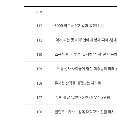
번호
8090 히트곡 뮤지컬과 통했네
112
'역시 피는 못속여' 연예계 형제-자매-남
111
조규찬-해이 부부, 뮤지컬 ‘십계’ 관람 봄
110
“두 통신사 사이좋게 협찬 대중음악 미래 
109
뮤지션 창작물 대접받는 자리로
108
‘두번째 달 ’ 앨범·신인·최우수 3관왕
107
탤런트ㆍ가수ㆍ감독 대학교수 진출 러시
106