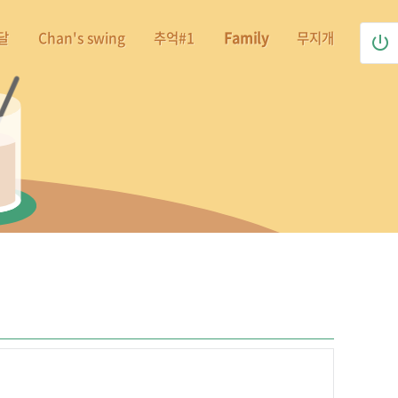
달
Chan's swing
추억#1
Family
무지개
power_settings_new