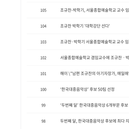
조규찬-박학기, 서울종합예술학교 교수 
105
조규찬 박학기 '대학강단 선다'
104
조규찬·박학기 서울종합예술학교 교수 
103
서울종합예술학교 겸임교수에 조규찬ㆍ
102
해이 \"남편 조규찬의 아기자장가, 매일매
101
‘한국대중음악상’ 후보 50팀 선정
100
‘두번째 달’ 한국대중음악상 6개부문 후보
99
두번째 달, 한국대중음악상 후보에 최다 
98