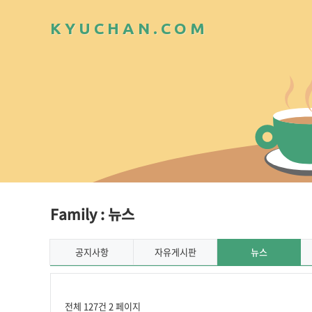
K
Y
U
C
H
A
N
.
C
O
M
Family : 뉴스
공지사항
자유게시판
뉴스
전체 127건
2 페이지