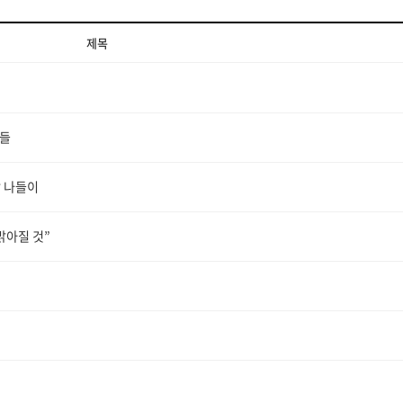
제목
매들
밤 나들이
밝아질 것”