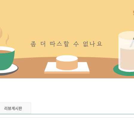
좀
더
따
스
할
수
없
나
요
리뷰게시판