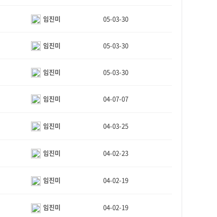
임진미
05-03-30
임진미
05-03-30
임진미
05-03-30
임진미
04-07-07
임진미
04-03-25
임진미
04-02-23
임진미
04-02-19
임진미
04-02-19