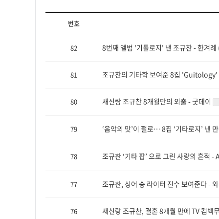
번호
8번째 앨범 '기톨로지' 낸 조규찬 - 한겨례 
82
조규찬의 기타학 보여준 8집 'Guitology'
81
새신랑 조규찬 8개월만의 외출 - 굿데이
80
‘음악의 맛’이 절로… 8집 ‘기타로지’ 낸
79
조규찬 ‘기타 팝’ 으로 그린 사랑의 흔적 - 
78
조규찬, 싱어 송 라이터 진수 보여준다 - 
77
새신랑 조규찬, 결혼 8개월 만에 TV 컴백무
76