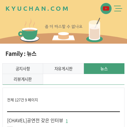
K
Y
U
C
H
A
N
.
C
O
M
좀
더
따
스
할
수
없
나
요
Family : 뉴스
공지사항
자유게시판
뉴스
리뷰게시판
전체 127건
9 페이지
[CHAVEL]공연전 갖은 인터뷰
1