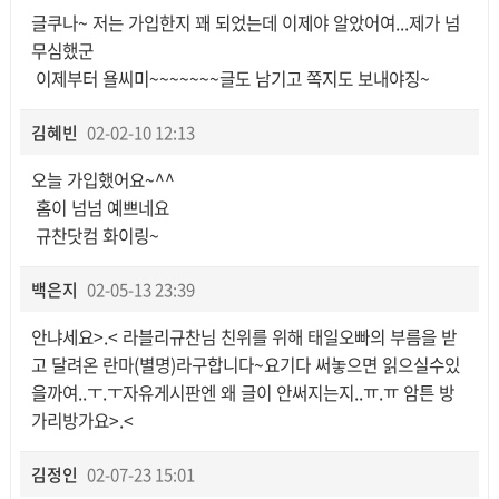
글쿠나~ 저는 가입한지 꽤 되었는데 이제야 알았어여...제가 넘
무심했군
이제부터 욜씨미~~~~~~~글도 남기고 쪽지도 보내야징~
김혜빈
02-02-10 12:13
오늘 가입했어요~^^
홈이 넘넘 예쁘네요
규찬닷컴 화이링~
백은지
02-05-13 23:39
안냐세요>.< 라블리규찬님 친위를 위해 태일오빠의 부름을 받
고 달려온 란마(별명)라구합니다~요기다 써놓으면 읽으실수있
을까여..ㅜ.ㅜ자유게시판엔 왜 글이 안써지는지..ㅠ.ㅠ 암튼 방
가리방가요>.<
김정인
02-07-23 15:01