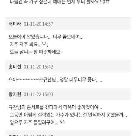
다음건 꼭 가구 싶은데 예매는 언제 부터 할까요?-0ㅠ
배미라
01-11-20 14:57
오늘에야 알았습니다.. 너무 좋으네여..
자주 자주 뵈요.. ^^;
오늘 날씨는 참 따뜻하네요~
홍미선
01-11-20 15:42
으아~~~~~~~~조규찬님 ..정말 너무너무 좋다.....
황지현
01-11-22 15:03
규찬님의 콘서트를 갔다와서 더욱더 좋아졌어여...
그동안 이렇게 실력있는 가수가 있다는걸 인식하지 못했을까...
앞으루 자주 들릴려구여... ^^