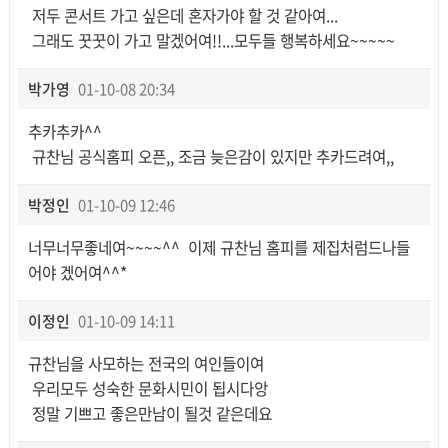
저두 콘서트 가고 싶은데 혼자가야 할 것 같아여...
그래도 꿋꿋이 가고 말겠어여!!...모두들 행복하세요~~~~~
박가영
01-10-08 20:34
추카추카^^
규찬님 공식홈피 오픈,, 조금 늦은감이 있지만 추카드려여,,
박정인
01-10-09 12:46
너무너무좋네여~~~~^^ 이제 규찬님 홈피를 제집처럼드나들
어야 겠어여^^*
이정인
01-10-09 14:11
규찬님을 사모하는 전국의 여인들이여
우리모두 성숙한 문화시민이 됩시다앙
정말 기쁘고 좋은만남이 될것 같은데요