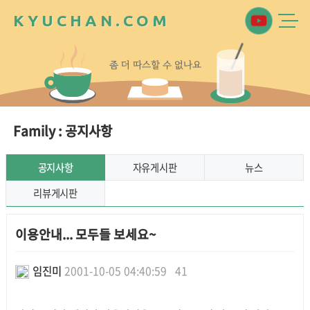
K
Y
U
C
H
A
N
.
C
O
M
좀
더
따
스
할
수
없
나
요
Family : 공지사항
공지사항
자유게시판
뉴스
리뷰게시판
이용안내... 모두들 보세요~
임진미
2001-10-05 04:40:59
41
본문