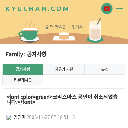
K
Y
U
C
H
A
N
.
C
O
M
좀
더
따
스
할
수
없
나
요
Family : 공지사항
공지사항
자유게시판
뉴스
리뷰게시판
<font color=green>크리스마스 공연이 취소되었습
니다.</font>
임진미
2003-11-27 07:18:51
3