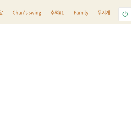
달
Chan's swing
추억#1
Family
무지개
power_settings_new