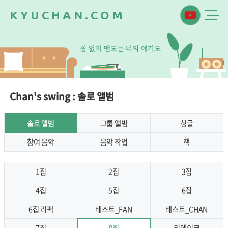
K
Y
U
C
H
A
N
.
C
O
M
쉼
없
이
맴
도
는
너
의
얘
기
도
Chan's swing : 솔로 앨범
솔로 앨범
그룹 앨범
싱글
참여 음악
음악 작업
책
1집
2집
3집
4집
5집
6집
6집 리팩
베스트_FAN
베스트_CHAN
7집
8집
리메이크